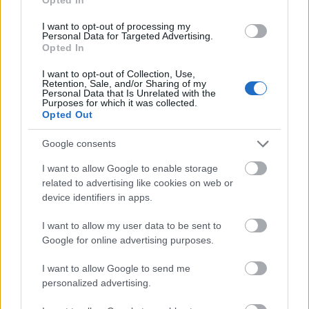
odafigyelned a tudásodat, tapasztalataidat pontosan
felcímkéző, egyúttal a következő, hozzád illő pozíciódban...
I want to opt-out of processing my
Personal Data for Targeted Advertising.
Opted In
KARRIER
I want to opt-out of Collection, Use,
Retention, Sale, and/or Sharing of my
Personal Data that Is Unrelated with the
Purposes for which it was collected.
Opted Out
Google consents
I want to allow Google to enable storage
related to advertising like cookies on web or
device identifiers in apps.
1000 kurrens kulcsszó a kurrens
I want to allow my user data to be sent to
önéletrajzhoz -
Google for online advertising purposes.
HR/pénzügy/adminisztráció/
I want to allow Google to send me
2021. március 29.
Skillbandit
ügyfélszolgálat
personalized advertising.
Előző cikkünkben körbejártuk , önéletrajzírásnál, álláspályázatnál