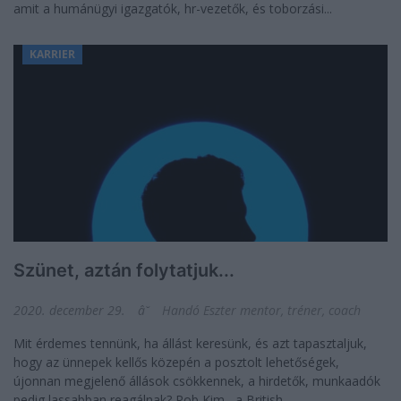
amit a humánügyi igazgatók, hr-vezetők, és toborzási...
KARRIER
Szünet, aztán folytatjuk...
2020. december 29.
Handó Eszter mentor, tréner, coach
Mit érdemes tennünk, ha állást keresünk, és azt tapasztaljuk,
hogy az ünnepek kellős közepén a posztolt lehetőségek,
újonnan megjelenő állások csökkennek, a hirdetők, munkaadók
pedig lassabban reagálnak? Rob Kim , a British ...