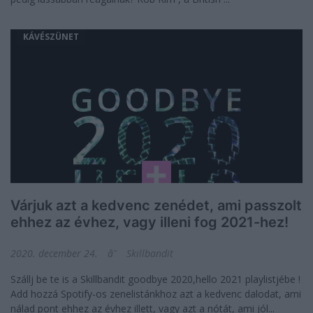
KÁVÉSZÜNET
Várjuk azt a kedvenc zenédet, ami passzolt
ehhez az évhez, vagy illeni fog 2021-hez!
2020. december 24.
Skillbandit
Szállj be te is a Skillbandit goodbye 2020,hello 2021 playlistjébe !
Add hozzá Spotify-os zenelistánkhoz azt a kedvenc dalodat, ami
nálad pont ehhez az évhez illett, vagy azt a nótát, ami jól...