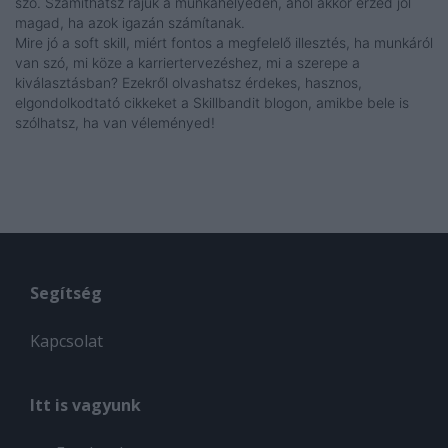
szó. Számíthatsz rájuk a munkahelyeden, ahol akkor érzed jól
magad, ha azok igazán számítanak.
Mire jó a soft skill, miért fontos a megfelelő illesztés, ha munkáról
van szó, mi köze a karriertervezéshez, mi a szerepe a
kiválasztásban? Ezekről olvashatsz érdekes, hasznos,
elgondolkodtató cikkeket a Skillbandit blogon, amikbe bele is
szólhatsz, ha van véleményed!
Segítség
Kapcsolat
Itt is vagyunk