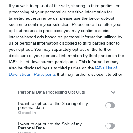
If you wish to opt-out of the sale, sharing to third parties, or
pontosan felcímkéző, és a hozzád illő pozíciókban
processing of your personal or sensitive information for
szükségesekhez átkozottul jól passzoló kulcsszavakkal egyből...
targeted advertising by us, please use the below opt-out
section to confirm your selection. Please note that after your
KARRIER
opt-out request is processed you may continue seeing
interest-based ads based on personal information utilized by
us or personal information disclosed to third parties prior to
your opt-out. You may separately opt-out of the further
disclosure of your personal information by third parties on the
IAB’s list of downstream participants. This information may
also be disclosed by us to third parties on the
IAB’s List of
Downstream Participants
that may further disclose it to other
third parties.
Please note that this website/app uses one or more Google
Personal Data Processing Opt Outs
services and may gather and store information including but
1000 kurrens kulcsszó a kurrens
not limited to your visit or usage behaviour. You may click to
I want to opt-out of the Sharing of my
önéletrajzhoz - IT/web
personal data.
grant or deny consent to Google and its third-party tags to
Opted In
use your data for below specified purposes in below Google
2021. március 31.
skillbandit
consent section.
I want to opt-out of the Sale of my
Personal Data.
Korábbi cikkeinkben körbejártuk, miért érdemes nagyon
Opted In