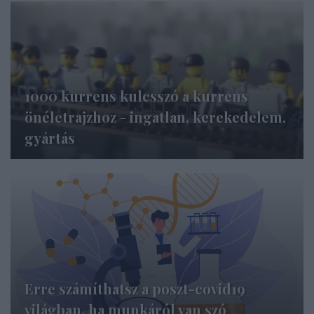
1000 kurrens kulcsszó a kurrens
önéletrajzhoz - ingatlan, kerekedelem,
gyártás
Erre számíthatsz a poszt-covid19
világban, ha munkáról van szó