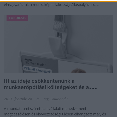
elmagyaráztak a munkaképes lakosság álláspályázatra...
TOBORZÁS
Itt az ideje csökkentenünk a
munkaerőpótlási költségeket és a
fluktuációt!
2021. február 24.
nig, Skillbandit
A mondat, ami számtalan vállalati menedzsment-
megbeszélésen és kkv-vezetőségi ülésen elhangzott már, és