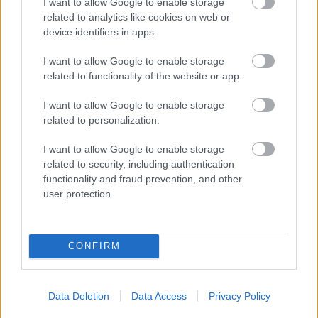
I want to allow Google to enable storage
miért érdemes nagyon odafigyelned a tudásodat,
related to analytics like cookies on web or
tapasztalataidat pontosan felcímkéző, egyúttal a következő...
device identifiers in apps.
KARRIER
I want to allow Google to enable storage
related to functionality of the website or app.
I want to allow Google to enable storage
related to personalization.
I want to allow Google to enable storage
related to security, including authentication
functionality and fraud prevention, and other
user protection.
Eláruljuk, mi röpíti azonnal a HR-esek
asztalán tornyosuló jelöltlisták tetejére az
CONFIRM
önéletrajzodat
2021. március 29.
nig, Skillbandit
Data Deletion
Data Access
Privacy Policy
A bombabiztos karriertippeket megosztó cikkek, előadások,
podcastok, és levlisták szinte már mindent feltártak, és