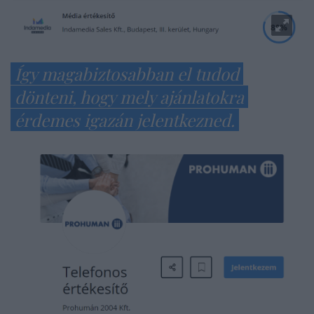
Így magabiztosabban el tudod
dönteni, hogy mely ajánlatokra
érdemes igazán jelentkezned.