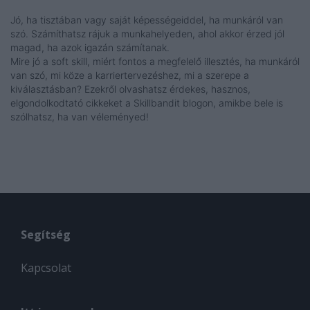
Jó, ha tisztában vagy saját képességeiddel, ha munkáról van
szó. Számíthatsz rájuk a munkahelyeden, ahol akkor érzed jól
magad, ha azok igazán számítanak.
Mire jó a soft skill, miért fontos a megfelelő illesztés, ha munkáról
van szó, mi köze a karriertervezéshez, mi a szerepe a
kiválasztásban? Ezekről olvashatsz érdekes, hasznos,
elgondolkodtató cikkeket a Skillbandit blogon, amikbe bele is
szólhatsz, ha van véleményed!
Segítség
Kapcsolat