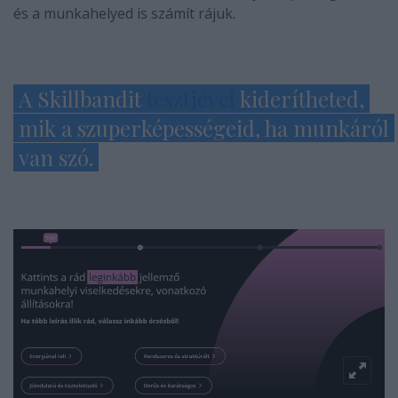
és a munkahelyed is számít rájuk.
A Skillbandit
tesztjével
kiderítheted,
mik a szuperképességeid, ha munkáról
van szó.