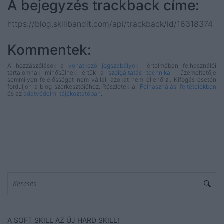
A bejegyzés trackback címe:
https://blog.skillbandit.com/api/trackback/id/16318374
Kommentek:
A hozzászólások a
vonatkozó jogszabályok
értelmében felhasználói
tartalomnak minősülnek, értük a
szolgáltatás technikai
üzemeltetője
semmilyen felelősséget nem vállal, azokat nem ellenőrzi. Kifogás esetén
forduljon a blog szerkesztőjéhez. Részletek a
Felhasználási feltételekben
és az
adatvédelmi tájékoztatóban
.
A SOFT SKILL AZ ÚJ HARD SKILL!