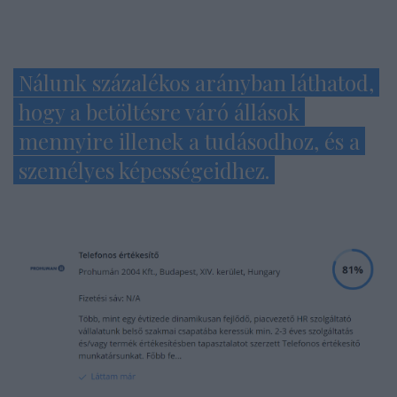
Nálunk százalékos arányban láthatod,
hogy a betöltésre váró állások
mennyire illenek a tudásodhoz, és a
személyes képességeidhez.