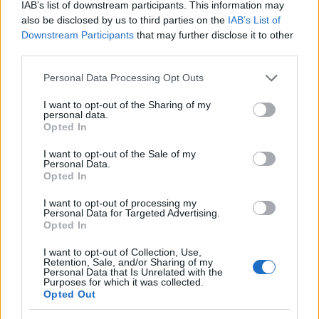
IAB’s list of downstream participants. This information may
also be disclosed by us to third parties on the
IAB’s List of
Downstream Participants
that may further disclose it to other
third parties.
Please note that this website/app uses one or more Google
Personal Data Processing Opt Outs
services and may gather and store information including but
not limited to your visit or usage behaviour. You may click to
I want to opt-out of the Sharing of my
personal data.
grant or deny consent to Google and its third-party tags to
Opted In
use your data for below specified purposes in below Google
consent section.
I want to opt-out of the Sale of my
Personal Data.
Mert a saját képességeid az igazi
Opted In
lehetőségeid!
I want to opt-out of processing my
Personal Data for Targeted Advertising.
Opted In
I want to opt-out of Collection, Use,
Retention, Sale, and/or Sharing of my
Personal Data that Is Unrelated with the
Purposes for which it was collected.
Opted Out